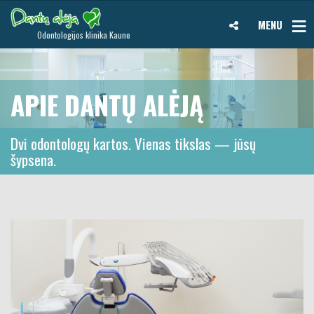
MENU
Odontologijos klinika Kaune
APIE DANTŲ ALĖJĄ
Dvi odontologų kartos. Vienas tikslas — jūsų
šypsena.