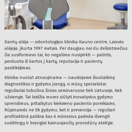
Dantų alėja — odontologijos klinika Kauno centre, Laisvės
alėjoje, įkurta 1997 metais. Per daugiau nei du dešimtmečius
čia susiformavo tai, ko negalima nusipirkti — patirtis,
perduota iš kartos į kartą, reputacija ir pacientų
pasitikėjimas.
Klinika nuolat atnaujinama — naudojame šiuolaikinę
diagnostikos ir gydymo įrangą, o mūsų specialistai
reguliariai tobulina žinias seminaruose tiek Lietuvoje, tiek
užsienyje. Tai leidžia mums siūlyti inovatyvius gydymo
sprendimus, pritaikytus kiekvieno paciento poreikiams.
Rūpinamės ne tik gydymu, bet ir prevencija — reguliari
profilaktinė patikra kas 6 mėnesius padeda išvengti
sudėtingų ir brangiai kainuojančių procedūrų ateityje.